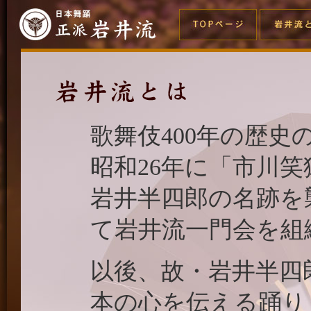
歌舞伎400年の歴
昭和26年に「市川
岩井半四郎の名跡を
て岩井流一門会を組
以後、故・岩井半四
本の心を伝える踊り